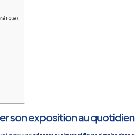
gnétiques
ter son exposition au quotidien
c’est avant tout
adopter quelques réflexes simples dans s