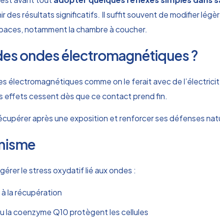
des résultats significatifs. Il suffit souvent de modifier lég
paces, notamment la chambre à coucher.
es ondes électromagnétiques ?
s électromagnétiques comme on le ferait avec de l’électricité
les effets cessent dès que ce contact prend fin.
récupérer après une exposition et renforcer ses défenses natu
anisme
rer le stress oxydatif lié aux ondes :
 à la récupération
u la coenzyme Q10 protègent les cellules