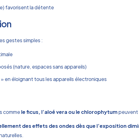
ne) favorisent la détente
ion
es gestes simples :
timale
sés (nature, espaces sans appareils)
en éloignant tous les appareils électroniques
tes comme
le ficus, l’aloé vera ou le chlorophytum
peuvent r
rellement des effets des ondes dès que l’exposition dim
naturelles.