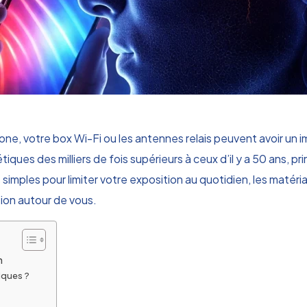
ne, votre box Wi-Fi ou les antennes relais peuvent avoir un i
es des milliers de fois supérieurs à ceux d’il y a 50 ans, pri
imples pour limiter votre exposition au quotidien, les matéria
sion autour de vous.
n
iques ?